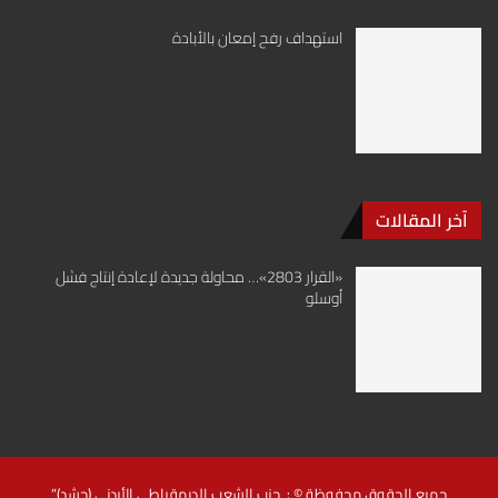
استهداف رفح إمعان بالأبادة
آخر المقالات
«القرار 2803»… محاولة جديدة لإعادة إنتاج فشل
أوسلو
جميع الحقوق محفوظة © : حزب الشعب الديمقراطي الأردني (حشد)”