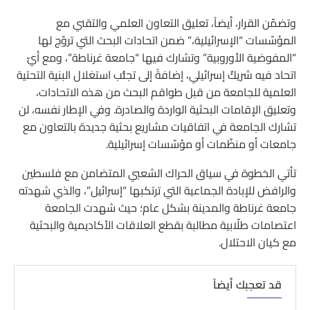
وتضمّن القرار، أيضاً، تعليق التعاون العلمي والتقني مع
المؤسّسات “الإسرائيلية،” ضمن اتحادات البحث التي تروّج لها
“المفوضية الأوروبية” وتشارك فيها “جامعة غرناطة”، ومع أيّ
اتحاد فيه شريكٌ إسرائيلي، إضافةً إلى تجنُّب استغلال البنية التحتية
العلمية للجامعة من قبل طواقم البحث من هذه الاتحادات،
وتعليق الإقامات البحثية الواردة والصادرة. وفي الإطار نفسه، لن
تشارك الجامعة في اتفاقيات مشاريع بحثية جديدة بالتعاون مع
جامعات أو منظّمات أو مؤسّسات إسرائيلية.
تأتي الخطوة في سياق الحراك الشعبي المتضامن مع فلسطين
والرافض للإبادة الجماعية التي ترتكبها “إسرائيل”، والذي شهدته
جامعة غرناطة والمدينة بشكل عام؛ حيث شهدت الجامعة
اعتصامات طلّابية مطالبة بقطع العلاقات الأكاديمية والبحثية
مع كيان الاحتلال.
قد تعجبك أيضاً