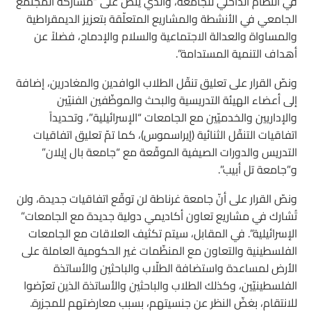
في النظام الداخلي للجامعة، والذي ينصّ على “مشاركة المجتمع
الجامعي في الأنشطة والمشاريع المتعلّقة بتعزيز الديمقراطية
والمساواة والعدالة الاجتماعية والسلام والإدماج، فضلاً عن
أهداف التنمية المستدامة”.
ونصّ القرار على تعليق تنقّل الطلاب الوافدين والمغادرين، إضافة
إلى أعضاء الهيئة التدريسية والبحث والموظّفين الفنيّين
والإداريين والخدميّين مع الجامعات “الإسرائيلية”، وتحديداً
اتفاقيات التنقّل الثنائية (إيراسموس)، كما تمّ تعليق اتفاقيات
التدريس والدورات الصيفية الموقّعة مع “جامعة بال إيلان”
و”جامعة تل أبيب”.
ونصّ القرار على أنّ جامعة غرناطة لن توقّع اتفاقيات جديدة، ولن
تُشارك في مشاريع تعاون أكاديمي دولية جديدة مع الجامعات”
الإسرائيلية”. في المقابل، سيتم تكثيف العلاقات مع الجامعات
الفلسطينية والتعاون مع المنظّمات غير الحكومية العاملة على
الأرض لمساعدة واستضافة الطلّاب والباحثين والأساتذة
الفلسطينيّين، وكذلك الطلاب والباحثين والأساتذة الذين تعرّضوا
للانتقام، بغضّ النظر عن جنسيتهم، بسبب معارضتهم للمجزرة.