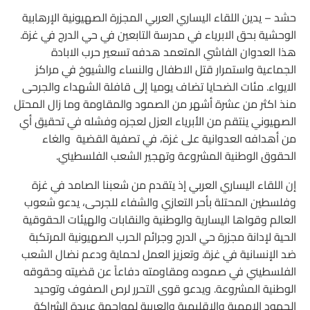
حشد – يدين اللقاء اليساري العربي المجزرة الصهيونية الإرهابية
الوحشية بحق الابرياء في مدرسة التابعين في حي الدرج في غزة.
هذا العدوان الفاشي المتعمد هدفه تسعير حرب الابادة
الجماعية واستمرار قتل الاطفال والنساء والشيوخ في مراكز
الايواء. مئات الضحايا تضاف يوميا إلى قافلة الشهداء والجرحى
منذ اكثر من عشرة أشهر من الصمود والمقاومة وما زال المحتل
الصهيوني ينتقم من الأبرياء العزل لعجزه وفشله في تحقيق أي
من أهدافه العدوانية على غزة، في تصفية القضية والغاء
الحقوق الوطنية المشروعة وتهجير الشعب الفلسطيني.
إن اللقاء اليساري العربي إذ يتقدم من شعبنا الصامد في غزة
وفلسطين المحتلة بأحر التعازي والشفاء للجرحى، يدعو شعوب
العالم وقواها اليسارية والوطنية والنقابات والهيئات الحقوقية
الحية لإدانة مجزرة حي الدرج وجرائم الحرب الصهيونية المرتكبة
ضد الإنسانية في غزة. وتعزيز العمل لحماية ودعم نضال الشعب
الفلسطيني في صموده ومقاومته دفاعاً عن قضيته وحقوقه
الوطنية المشروعة. ويدعو قوى التحرر لرص الصفوف وتوحيد
الجهود الاممية والاقليمية والعربية لمواجهة عربدة الشراكة