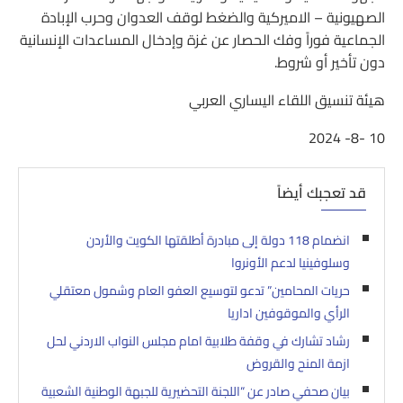
الصهيونية – الاميركية والضغط لوقف العدوان وحرب الإبادة
الجماعية فوراً وفك الحصار عن غزة وإدخال المساعدات الإنسانية
دون تأخير أو شروط.
هيئة تنسيق اللقاء اليساري العربي
10 -8- 2024
قد تعجبك أيضاً
انضمام 118 دولة إلى مبادرة أطلقتها الكويت والأردن
وسلوفينيا لدعم الأونروا
حريات المحامين” تدعو لتوسيع العفو العام وشمول معتقلي
الرأي والموقوفين اداريا
رشاد تشارك في وقفة طلابية امام مجلس النواب الاردني لحل
ازمة المنح والقروض
بيان صحفي صادر عن “اللجنة التحضيرية للجبهة الوطنية الشعبية