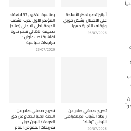
ياً
ألبانيز تدعو لحظر الأسلحة
بمناسبة الذكرى 37 لانعقاد
على الاحتلال بشكل فوري
المؤتمر الاول لحزب الشعب
وإيقاف التجارة معها
الديمقراطي الاردني (حشد)
صحيفة الاهالي تنظم ندوة
26/07/2026
نقاشية تحت عنوان :
مراجعات سياسية
ر 2023 ، انتقلت
23/07/2026
رب
 ان
العالم . وكان 27 وزيراً وعضواً
تصريح صحفي صادر عن
تصريح صحفي صادر عن
رابطة الشباب الديمقراطي
اللجنة العليا للدفاع عن حق
الأردني “رشاد”
العودة / الاردن حول
تصريحات المفوض العام
20/07/2026