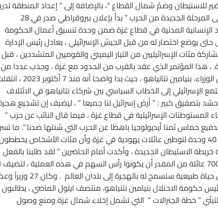
ر للاستيطان وضمّ شمال القطاع “، بالإضافة إلى ” إعداد المنطقة تدريج
للاستيطان اليهودي والضم لإسرائيل “. واعتبر ألوف بن أن الدخول إلى المرحلة الجديدة من الحرب ” بدأ بإعلان بيروقراطي صدر في 28
د الإنسانية المدنية في قطاع غزة ضمن وحدة تنسيق أعمال الحكومة
 حتى يوضع اختصار له من قبل الجيش الإسرائيلي ، يعادل رئيس الإدارة
اركة مئات الإسرائيليين من التيار اليميني والقوميين المتشددين ، قبل
 ، هذا المؤتمر الذي عقد بالقرب من الحدود مع غزة ، وجذب عددا من
البرلمانيين البارزين ، بما في ذلك من حزب الليكود الذي يتزعمه رئيس الوزراء، بنيامين نتانياهو ، حيث بدا واضحا أنه منذ 7 أكتوب
 الإسرائيلي إلى الخطاب السياسي بين شركاء نتانياهو في الائتلاف
لحشد بتصفيق كبير : ” أرض إسرائيل لنا جميعا ” ، ليضيف إن تشجيع هجرة
شاء المستوطنات الإسرائيلية في قطاع غزة ، فيما قال النائب عن حزب ”
تدفيع حماس ثمنا أيديولوجيا باهظا عن الحرب التي شنتها ضدنا “. ما تس
عن ذلك المؤتمر من معلومات يفيد أنه تم بالفعل تقديم طلب بناء 40 وحدة لتوطين عائلات يهودية في غزة وأن مئات الأشخاص يخططون
ة خريطة الاستيطان الجديدة ، وأكدت أمام الحاضرين ” لقد طلبنا بالفعل
ودفعنا ثمن 40 وحدة نخطط لدخول غزة بها ”، وأعلنت أن ممثلي 700 عائلة من المقدر أن يكونوا رأس السهم في هذه العملية ، لتضيف
سكان غزة لن يبقوا في غزة ، وأن أي شخص من غزة يريد أن يعيش حياة طبيعية سنسمح له بالهجرة إلى بلدان 
ئيس حكومة الاحتلال بنيامين نتنياهو، منتصف ايلول الماضي ، يطالبون
لتبنّي ” خطة الجنرالات ” التي تشمل إخلاء شمال غزة ومنع وصول