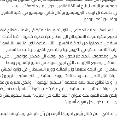
وفيسور إلياف ليبليخ استاذ القانون الدولي في جامعة تل ابيب ،
في جامعة تل ابيب ، البروفيسور يوڤال شاني بوفيسور في كلية القانون
روفيسور تومر برودي .
لي لسياسة الإجلاء الجماعي ، التي تجري منذ فترة في شمال قطاع غزة 
لتطبيع فكرة عودة الاستيطان الى قطاع غزة خطوة خطوة ، كما أكدت
ناسبة عن صدمتها من الفكرة نفسها ، تلك الفكرة التي اعتبرها نتنياهو ”
ب ائتلافه الحكومي للترويج لها والتحضير للشروع بها عندما تسمح
ير واقعي ومحفوف بالمخاطر يتحول مع الوقت الى ممكن وواقعي . على ذ
لسكان وجميع الترتيبات ، التي تجري سواء في محور نيتساريم وسط
تيطان ، في لازمة يكررها وزير المالية ووزير الاستيطان في وزارة الجيش ،
 فإن الأمن سيسود هناك”. وربط الاستيطان بالترانسفير ( التهجير ) 
ر، أو ما يُطلق عليه بلغة مخففة ” تشجيع الهجرة ” ، والذي يعتبره بن غفي
في دولة الاحتلال ، فالاستيطان في غزة يتطلب شرطاً أساسياً حددته أيضا
لكن هذه المرة تحت عنوان ” غزة خالية من العرب .” ليسير سموتريتش ف
لماضي ، من خلال رئيس تحريرها ألوف بن بأن نتنياهو وحكومته اليمين