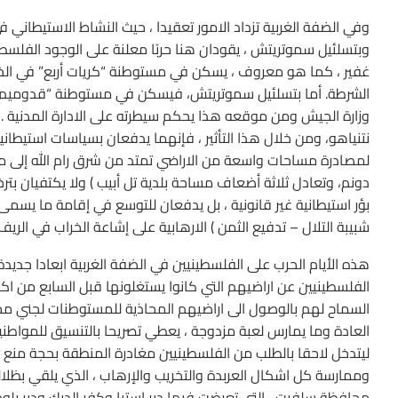
وفي الضفة الغربية تزداد الامور تعقيدا ، حيث النشاط الاستيطاني ف
وبتسلئيل سموتريتش ، يقودان هنا حربًا معلنة على الوجود الفلسط
غفير ، كما هو معروف ، يسكن في مستوطنة “كريات أربع” في الخ
الشرطة. أما بتسلئيل سموتريتش، فيسكن في مستوطنة “قدوميم” ف
وزارة الجيش ومن موقعه هذا يحكم سيطرته على الادارة المدنية . 
نتنياهو، ومن خلال هذا التأثير ، فإنهما يدفعان بسياسات استيطا
دونم، وتعادل ثلاثة أضعاف مساحة بلدية تل أبيب ) ولا يكتفيان بت
بؤر استيطانية غير قانونية ، بل يدفعان للتوسع في إقامة ما يسمى 
شبيبة التلال – تدفيع الثمن ) الارهابية على إشاعة الخراب في الر
هذه الأيام الحرب على الفلسطينيين في الضفة الغربية ابعادا ج
الفلسطينيين عن اراضيهم التي كانوا يستغلونها قبل السابع من اكت
السماح لهم بالوصول الى اراضيهم المحاذية للمستوطنات لجني محص
العادة وما يمارس لعبة مزدوجة ، يعطي تصريحا بالتنسيق للمواطن
ليتدخل لاحقا بالطلب من الفلسطينيين مغادرة المنطقة بحجة منع ال
وممارسة كل اشكال العربدة والتخريب والإرهاب ، الذي يلقي بظل
محافظة سلفيت ، التي تعرضت فيها دير استيا وكفر الديك ودير بل