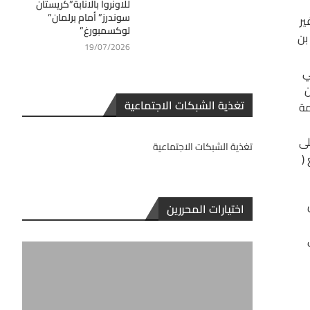
للاونروا بالانابة”كريستان
سوندرز” أمام برلمان”
ير
لوكسمبورغ”
بن
19/07/2026
ي
ن
تغذية الشبكات الاجتماعية
مة
لى
تغذية الشبكات الاجتماعية
(
اختيارات المحررين