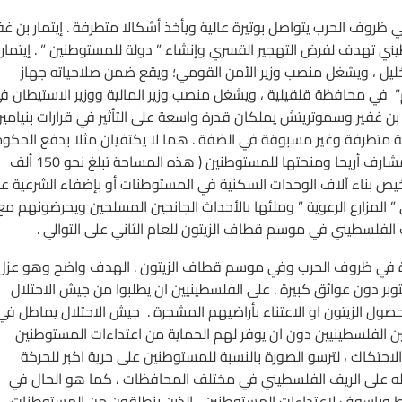
ي ظروف الحرب يتواصل بوتيرة عالية ويأخذ أشكالا متطرفة . إيتمار بن غف
يني تهدف لفرض التهجير القسري وإنشاء ” دولة للمستوطنين ” . إيتمار 
ليل ، ويشغل منصب وزير الأمن القومي؛ ويقع ضمن صلاحياته جهاز
ي محافظة قلقيلية ، ويشغل منصب وزير المالية ووزير الاستيطان ف
بن غفير وسموتريتش يملكان قدرة واسعة على التأثير في قرارات بنيامي
نية متطرفة وغير مسبوقة في الضفة . هما لا يكتفيان مثلا بدفع الحكو
لمصادرة مساحات واسعة من الاراضي تمتد من شرق رام الله إلى مشارف أريحا ومنحتها للمستوطنين ( هذه المساحة تبلغ نحو 150 ألف
رخيص بناء آلاف الوحدات السكنية في المستوطنات أو بإضفاء الشرعية ع
” المزارع الرعوية ” وملئها بالأحداث الجانحين المسلحين ويحرضونهم مع 
يف الفلسطيني في موسم قطاف الزيتون للعام الثاني على التوالي .
ديدة في ظروف الحرب وفي موسم قطاف الزيتون . الهدف واضح وهو عزل
وبر دون عوائق كبيرة . على الفلسطينيين ان يطلبوا من جيش الاحتلال
ول الزيتون او الاعتناء بأراضيهم المشجرة . جيش الاحتلال يماطل في
ين الفلسطينيين دون ان يوفر لهم الحماية من اعتداءات المستوطنين
احتكاك ، لترسو الصورة بالنسبة للمستوطنين على حرية اكبر للحركة
اله على الريف الفلسطيني في مختلف المحافظات ، كما هو الحال في
وط وياسوف لاعتداءات المستوطنين ، الذين ينطلقون من المستوطنات