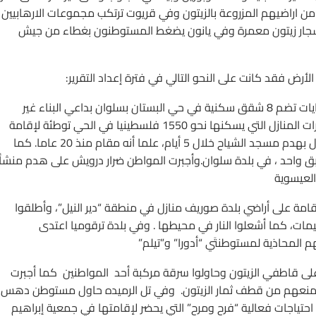
 . في جالود حرم المواطنون من الوصول الى 500 دونم من اراضيهم المزروعة بالزيتون وفي قريوت ترتكب مجموعات الارهابي
شجار زيتون معمرة وفي يانون يضغط المستوطنون بغطاء من جيش
أرض فقد كانت على النحو التالي في فترة إعداد التقرير:
القدس: في أكبر عملية هدم أقدمت بلدية الاحتلال على هدم 3 بنايات تضم 8 شقق سكنية في حي البستان بسلوان بداعي البناء غير
المرخص.وجاءت عملية الهدم في إطار مخطط إسرائيلي لهدم عشرات المنازل التي يسكنها نحو 1550 فلسطينيا في الحي توطئة لإقامة
حديقة توراتية على أنقاضه . وفي جبل المكبر أخطرت قوات الاحتلال بهدم مسجد الشياح خلال 5 أيام، علما أنه مقام منذ 20 عاما. كما
بق واحد ، في بلدة سلوان.وأجبرت المواطن ضرار درويش على هدم منشأ
العيسوية
ة على أراضي بلدة صوريف منازل في منطقة “دير النيل”، وأطلقوا
يمات، كما أشعلوا النار في محيطها . وفي بلدة ترقوميا اعتدى
المحاذية لمستوطنتَي “أدورا” و”تيلم”
لى قاطفي الزيتون وحاولوا سرقة مركبة أحد المواطنين كما أجبرت
هم ومنعهم من قطف ثمار الزيتون. وفي تل الرميده حاول مستوطن دهس
ومجموعة من الفتية احتياجات فعالية “فرح ومرح” التي يحضر لإقامتها في جمعية إبراهيم