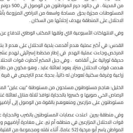
من المدينة
المستوطنات مجزرة بحق مساحة واسعة من الاراضي المزروعة بأ
الاحتلال على المنطقة بهدف إخلائها من السكان .
وفي الانتهاكات الأسبوعية التي وثقها المكتب الوطني للدفاع عن ال
هدمت قوات الاحتلال منزلا يعود لعائلة عايد ، وهو مكون من طا
زراعية وغرفة سكنية تعودان له ذاتياً، بحجة عدم الترخيص في قرية 
الخليل: هاجم مستوطنون مسلحون من مستوطنة “بيت عاين” المقام
الرصاص الحي صوبها و كسروا بالحجارة نوافذ ثلاثة منازل لعائلة غن
مستوطنون على مزارعين ومنعوهم بالقوة من الوصول إلى أراضيهم 
وفي منطقة بيرين اعتدت عصابات المستوطنين بالضرب والحجارة ع
قوات الاحتلال المزارعين في منطقه أم نير، على مغادرة أراضي
المواطن ياسر أبو مرخية (52 عاما)، أثناء نقله 