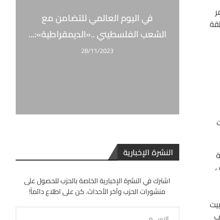
ر
في اليوم العالمي للتضامن مع
قة
الشعب الفلسطيني ..«الديمقراطية»:...
28/11/2023
النشرة الإخبارية
ة
،
اشترك في النشرة الإخبارية الخاصة بالحزب للحصول على
منشورات الحزب وآخر الأحداث. كن على اطلاع دائماً!
يت
ب