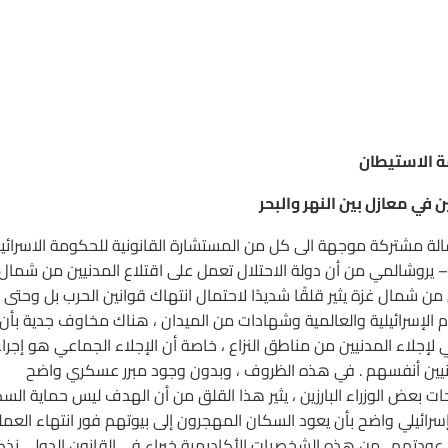
ة الاستيطان
في معازل بين النهر والبحر
لقها في رسالة مشتركة موجهة الى كل من المستشارة القانونية للحكومة الاسرائيل
ر – يروشالمي من أن دولة الاحتلال تعمل على اقتلاع المدنيين من شمال
من شمال غزة يثير قلقًا شديدًا لاحتمال انتهاك قوانين الحرب بل وحتى
لام الإسرائيلية والعالمية وشهادات من الميدان ، هناك مخاوف جدية بأن
ي لإجلاء المدنيين من مناطق النزاع ، خاصة أن الإجلاء الجماعي هو إجرا
لمدنيين أنفسهم . في هذه الظروف ، وبدون وجود مبرر عسكري واضح
ات بعض الوزراء البارزين ، يثير هذا القلق من أن الهدف ليس حماية الس
ائيلي واضح بأن يعود السكان المهجرون إلى بيوتهم فور انتهاء العمل
 عودتهم . من هذه الشخصيات الأكاديمية خبراء في القانون الدولي نذك