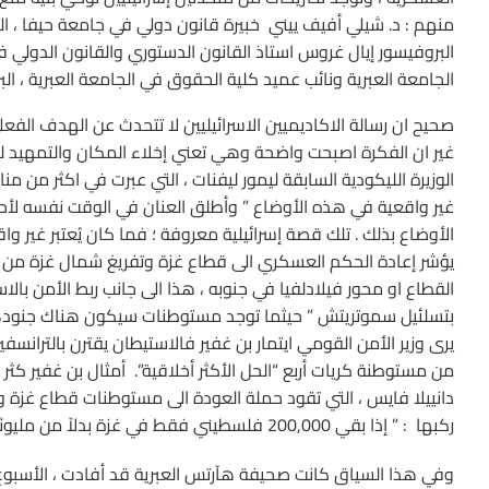
منهم : د. شيلي أفيف ييني خبيرة قانون دولي في جامعة حيفا ، البر
البروفيسور إيال غروس استاذ القانون الدستوري والقانون الدولي 
الجامعة العبرية ونائب عميد كلية الحقوق في الجامعة العبرية ، الب
صحيح ان رسالة الاكاديميين الاسرائيليين لا تتحدث عن الهدف الفع
غير ان الفكرة اصبحت واضحة وهي تعني إخلاء المكان والتمهيد 
الوزيرة الليكودية السابقة ليمور ليفنات ، التي عبرت في اكثر من م
غير واقعية في هذه الأوضاع ” وأطلق العنان في الوقت نفسه لأحزا
الأوضاع بذلك . تلك قصة إسرائيلية معروفة ؛ فما كان يُعتبر غ
يؤشر إعادة الحكم العسكري الى قطاع غزة وتفريغ شمال غزة من ا
القطاع او محور فيلادلفيا في جنوبه ، هذا الى جانب ربط الأمن بالاس
بتسلئيل سموتريتش ” حيثما توجد مستوطنات سيكون هناك جنود، ولذا
يرى وزير الأمن القومي ايتمار بن غفير فالاستيطان يقترن بالترانسفي
من مستوطنة كريات أربع “الحل الأكثر أخلاقية”. أمثال بن غفير كثر 
دانييلا فايس ، التي تقود حملة العودة الى مستوطنات قطاع غزة و
ركبها : ” إذا بقي 200,000 فلسطيني فقط في غزة بدلاً من مليونَين ، فسيكون كل شيء أسهل”.
وفي هذا السياق كانت صحيفة هآرتس العبرية قد أفادت ، الأسبوع ا