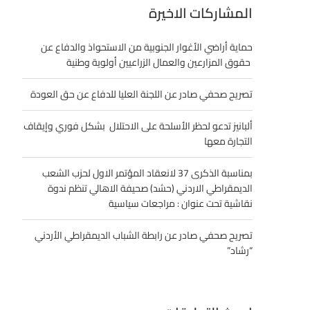
المشاركات الاخيرة
حماية أراضي الأغوار الجنوبية من الاستحواذ والدفاع عن
حقوق المزارعين والعمال الزراعيين أولوية وطنية
تصريح صحفي صادر عن اللجنة العليا للدفاع عن حق العودة
ألبانيز تدعو لحظر الأسلحة على الاحتلال بشكل فوري وإيقاف
التجارة معها
بمناسبة الذكرى 37 لانعقاد المؤتمر الاول لحزب الشعب
الديمقراطي الاردني (حشد) صحيفة الاهالي تنظم ندوة
نقاشية تحت عنوان : مراجعات سياسية
تصريح صحفي صادر عن رابطة الشباب الديمقراطي الأردني
“رشاد”