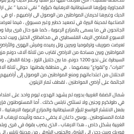
المجاورة وبؤرها الاستيطانية الارهابية كبؤرة ” نفي نحميا ” على 
الديك وغيرها لحرمان المواطنين من الوصول الى اراضيهم ، او في 
الصناعية لمدينة البيرة في تصعيد خطير وغير مسبوق ، فيما تعرضت 
الجانحون في ما يسمى بالمزارع الرعوية ، كما هو حال قرى برقا 
الاسبوع الماضي الريف الفلسطيني في محافظتي الخليل وبيت لحم 
تعرضت صوريف وترقوميا وبيرين وتل رميده وفرش الهوى والأراضي ف
المواطنين وبين مساحة من الاراضي تقترب من ثلاثة آلاف دونم مز
السيطرة على نحو 1200 دونم، ما بين خلايل اللوز ،
“افرات”، و”تقواع” ببعضهما ، في منطقة يقطنها حوالي ثلاثة 
الاحتلال من اعتداءاتهم ومنع المواطنين من الوصول إلى أراضي
الجاثمة على أراضي المواطنين ، لقطف ثمار الزيتون.
شمال الضفة الغربية بدوره لم يشهد الهدوء ليوم واحد على امتداد 
في طولكرم وجنين ولا تستثني نابلس كذلك . أما المستوطنون فإن 
بفعل الانتشار الواسع للبؤر الاستيطانية والمزارع الرعوية الارهاب
قادة المستوطنين . يوسي داغان لا يخفي دعمه وتأييده لإرهاب
الغربية بشكل خاص ، هذا الارهاب ، الذي يضرب بقوة في قرى وبل
فوريك وبيت دجن الى الشرق والجنوب الشرقي من مدينة نابلس الى ع