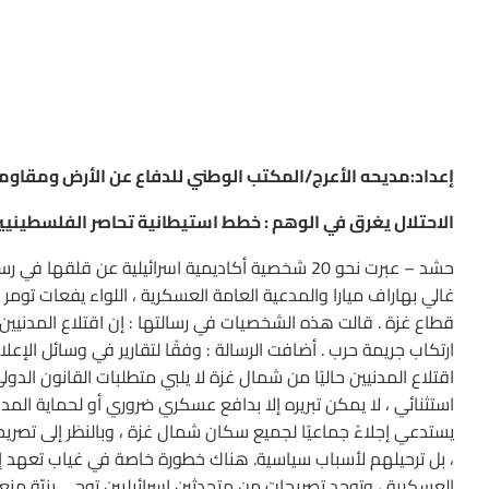
إعداد:مديحه الأعرج/المكتب الوطني للدفاع عن الأرض ومقاوم
الاحتلال يغرق في الوهم : خطط استيطانية تحاصر الفلسطينيين 
حشد – عبرت نحو 20 شخصية أكاديمية اسرائيلية عن ق
غالي بهاراف ميارا والمدعية العامة العسكرية ، اللواء يفعات توم
قطاع غزة . قالت هذه الشخصيات في رسالتها : إن اقتلاع المدنيين 
ارتكاب جريمة حرب . أضافت الرسالة : وفقًا لتقارير في وسائل الإع
اقتلاع المدنيين حاليًا من شمال غزة لا يلبي متطلبات القانون الدول
استثنائي ، لا يمكن تبريره إلا بدافع عسكري ضروري أو لحماية ا
يستدعي إجلاءً جماعيًا لجميع سكان شمال غزة ، وبالنظر إلى تصريح
، بل ترحيلهم لأسباب سياسية. هناك خطورة خاصة في غياب تعهد إسر
العسكرية ، وتوجد تصريحات من متحدثين إسرائيليين توحي بنيّة منع