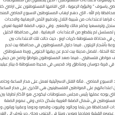
اراضي ياسوف ” والبؤرة الرعوية ، التي اقامها المستوطنون على اراضي كف
محافظة رام الله ، التي دهم ارهاب المستوطنين الاسبوع الماضي المنط
قراها لاعتداءات من شبيبة التلال وتدفيع الثمن الارهابية والاحداث
وسنجل وترمسعيا وكفر مالك والمغير . وفي جنوب الضفة الغربية تعرض
لمسلسل لم ينقطع من الاعتداءات الارهابية . ففي محافظة الخليل
ي محاذاة مستوطنة كريات اربع ، حيث حالت تلك الاعتداءات بين
روعة بأشجار الزيتون . فيما حاول المستوطنون في محافظة بيت لحم
 وخلة القطن ، وخلة النحلة ، لفصل مدينة بيت لحم عن ريفها الجنوبي وربط مستوطنتي
آلاف مواطن فلسطيني ، فيما صعد المستوطنون بتواطؤ واضح من جيش
هم في قرية حوسان ومناطق واد قديس في محيط مستوطنة ة بيتار عيليت
الاسبوع الماضي . فآلة القتل الاسرائيلية تعمل على مدار الساعة وخاص
اعتداءاتهم على المواطنين الفلسطينيين هي الأخرى على مدار الساعة 
ية ، التي يوجه عملها رئيس مجلس مستوطنات ليكودي هو الأكثر تطرفا بين
 المستوطنين في شمال الضفة الغربية بشكل خاص وفي عموم الضفة
دات المحافظة من يتما وجالود وقريوت وقصره ودوما وعقربا ويانون وب
صيره القبلية ومادما وبورين وبيتا في الجنوب وحتى دير شرف الى الغر