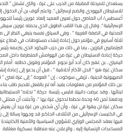
يستعدان للمرحلة المقبلة من الحرب على غزة ، والتي تشمل ” التحضي
أغسطس/ آب الماضي حول تعيين العميد إلعاد غورين رئيساً للجهو
الإسرائيلية “. وقال إن هذا اللقب الطويل الذي يحمله غورين سيبقى
المدنية في الضفة الغربية ” . وفي السياق نفسه ينبغي النظر الى مش
ثلاثة أسابيع في مؤتمر حول إعادة إنشاء مستوطنات في قطاع غزة.
حركة إعادة الاستيطان في غزة من الهوامش المتطرفة داخل المجتمع
اليميني . بن غفير كان أحد أبرز نجوم المؤتمر وقوبل خطابه أمام ا
سكان غزة هو ” الحل الأكثر أخلاقية ” ، قبل أن يدعو إلى إعادة إن
الصهيونية الدينية ، تزيفي سوكوت ، إن ” العودة ” إلى غزة تعني ” 
لبنائها . وقد عرضت دانييلا فايس، رئيسة حركة ” نحلاه” الاستيطاني
في الكنيست الإسرائيلي من الائتلاف الحاكم قد وجهوا رسالة إلى ر
فيها بعقد المجلس الوزاري للشؤون السياسية والأمنية (الكابينت) 
المساعدات الإنسانية إليه ، والإعلان عنه منطقة عسكرية مغلقة.