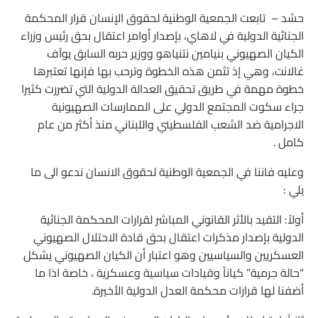
حشد – تابعت الجمعية الوطنية لحقوق الإنسان قرار المحكمة
الجنائية الدولية في لاهاي، بإصدار أوامر اعتقال بحق رئيس وزراء
الكيان الصهيوني بنيامين نتنياهو ووزير حربه السابق يوآف
غالانت، وهي إذ تثمن هذه الخطوة وترحب بها فإنها تعتبرها
خطوة مهمة في طريق تحقيق العدالة الدولية التي تضررت كثيرا
جراء سكوت المجتمع الدولي على الممارسات الصهيونية
الاجرامية ضد الشعب الفلسطيني واللبناني منذ أكثر من عام
كامل .
وعليه فاننا في الجمعية الوطنية لحقوق الانسان ندعو الى ما
يلي :
أولاً: التقيد بالأثر القانوني المباشر لقرارات المحكمة الجنائية
الدولية بإصدار مذكرات اعتقال بحق قادة الاحتلال الصهيوني
العسكريين والسياسيين وهو اعتبار أن الكيان الصهيوني يشكل
“حالة جرمية” كياناً وقيادات سياسية وعسكرية ، خاصة اذا ما
أضفنا لها قرارات محكمة العدل الدولية الأخيرة.