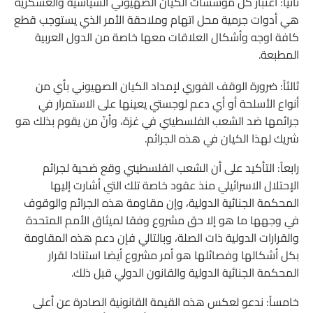
ثانياً: اعتبار كل مؤسسات الكيان الصهيوني السياسية والعسكرية
هي أدوات جرمية محل اتهام وملاحقة الأمر الذي يستوجب قطع
كافة اوجه وأشكال العلاقات معها خاصة من الدول العربية
المطبعة.
ثالثاً: ضرورة الوقف الفوري لإمداد الكيان الصهيوني بأي من
أنواع الأسلحة أو أي دعم لوجستي يعينها على الاستمرار في
جرائمها ضد الشعب الفلسطيني في غزة، وأنّ من يقوم بذلك هو
شريك لهذا الكيان في هذه الجرائم.
رابعاً: التأكيد على أن الشعب الفلسطيني وقع ضحية لجرائم
الإحتلال الاسرائيلي منذ عقود خاصة تلك التي أشارت إليها
المحكمة الجنائية الدولية، وإن مقاومة هذه الجرائم والوقوف
في وجهها ما هو إلا حق مشروع وفقا لميثاق الأمم المتحدة
والقرارات الدولية ذات الصلة، وبالتالي فإن دعم هذه المقاومة
بكل أشكالها وفصائلها هو أمر مشروع أيضا استنادا لقرار
المحكمة الجنائية الدولية والقانون الدولي قبل ذلك.
خامساً: ندعو لعكس هذه القيمة القانونية الصادرة عن أعلى