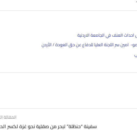
احداث العنف في الجامعة الاردنية
 امين سر اللجنة العليا للدفاع عن حق العودة / الأردن
ي
المقالة الت
سفينة “حنظلة” تبحر من صقلية نحو غزة لكسر الح