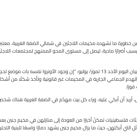
ن خطورة ما تشهده مخيمات اللاجئين في شمالي الضفة الغربية، معتبر
ه يسبب أضرارًا مادية، ليصل إلى مستوى المحو الممنهج لمجتمعات اللاجئ
وقال مدير شؤون “أونروا” في الضفة الغربية “رولاند فريدريك” في بيان اليوم الأحد 13 تموز/ يوليو: “إن وجود الأونروا نفسه بات موضع تحدٍ
لهدم الجماعي الجارية في المخيمات غير قانونية وتأخذ شكلًا من أشكا
ورًا.
 أريد أن أبكي عليه، وراء كل بيت مهدّم في الضفة الغربية هناك شخص
ير أجرته قناة (DW) الألمانية حول لاجئات فلسطينيات تمكنّ أخيرًا من العودة إلى منازلهن في مخيم جنين بعد
لتي أبكتهن، حيث ما يزال مخيم جنين يشهد دمارًا واسعًا للبنية التحتي