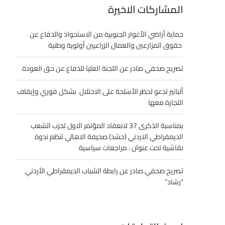
المشاركات الاخيرة
حماية أراضي الأغوار الجنوبية من الاستحواذ والدفاع عن
حقوق المزارعين والعمال الزراعيين أولوية وطنية
تصريح صحفي صادر عن اللجنة العليا للدفاع عن حق العودة
ألبانيز تدعو لحظر الأسلحة على الاحتلال بشكل فوري وإيقاف
التجارة معها
بمناسبة الذكرى 37 لانعقاد المؤتمر الاول لحزب الشعب
الديمقراطي الاردني (حشد) صحيفة الاهالي تنظم ندوة
نقاشية تحت عنوان : مراجعات سياسية
تصريح صحفي صادر عن رابطة الشباب الديمقراطي الأردني
“رشاد”