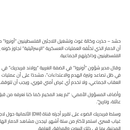
حشد – حذرت وكالة غوث وتشغيل اللاجئين الفلسطينيين “أونروا” م
أن الدمار الذي تخلّفه العمليات العسكرية “الإسرائيلية” تجاوز كون
الفلسطينيين وذاكرتهم الجماعية.
في ظل تصاعد وتيرة الهدم والاعتداءات”، مشددًا على أن عمليات ا
العقاب الجماعي، ولا تخدم أي غرض أمني فوري، ويجب أن تتوقف ف
وأضاف المسؤول الأممي: “لم يعد المخيم كما كنا نعرفه من قبل،
عائلة، وتاريخ”.
وسلط فريدريك الضوء على تقر
غياب قسري استمر لأكثر من ستة أشهر، ليجدن مشاهد الدمار الهائل ا
المدنية، بما في ذلك البيوت والمرافق العامة.