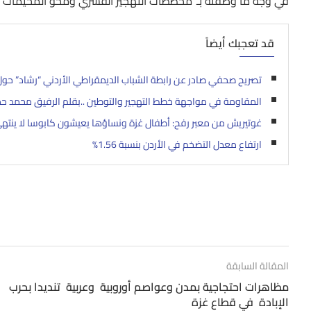
في وجه ما وصفته بـ”مخططات التهجير القسري ومحو المخيمات”.
قد تعجبك أيضاً
تصريح صحفي صادر عن رابطة الشباب الديمقراطي الأردني “رشاد” حول 
المقاومة في مواجهة خطط التهجير والتوطين ..بقلم الرفيق محمد حمو-
غوتيريش من معبر رفح: أطفال غزة ونساؤها يعيشون كابوسا لا ينته
ارتفاع معدل التضخم في الأردن بنسبة 1.56%
المقالة السابقة
مظاهرات احتجاجية بمدن وعواصم أوروبية وعربية تنديدا بحرب
الإبادة في قطاع غزة