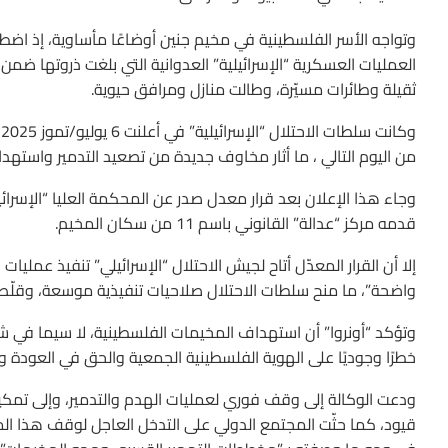
العمليات العسكرية “الإسرائيلية” العدوانية التي بلغت ذروتها ضم
ثقيلة وطائرات مسيّرة، وطالت منازل ومرافق حيوية.
و
من اليوم التالي ، ما أثار مخاوف جديدة من تصعيد التدمير واستهدا
قدمه مركز “عدالة” القانوني باسم 11 من سكان المخيم.
إلا أن القرار المعدّل أتاح لجيش الاحتلال “الإسرائيلي” تنفيذ عم
واضحة”، ما منح سلطات الاحتلال صلاحيات تنفيذية موسعة، وقلّص 
وتؤكد “أونروا” أن استهداف المخيمات الفلسطينية، لا سيما في شمال 
خطرًا وجوديًا على الهوية الفلسطينية الجمعية والحق في العودة و
ودعت الوكالة إلى وقف فوري لعمليات الهدم والتدمير، وإلى تمكين
قيود، كما حثّت المجتمع الدولي على التدخل العاجل لوقف هذا المس