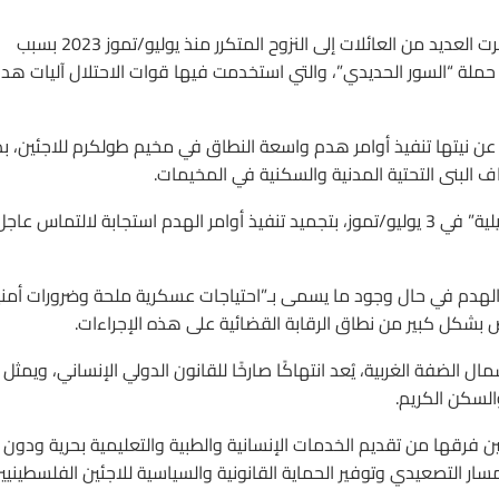
وتواجه الأسر الفلسطينية في مخيم جنين أوضاعًا مأساوية، إذ اضطرت العديد من العائلات إلى النزوح المتكرر منذ يوليو/تموز 2023 بسبب
ن حملة “السور الحديدي”، والتي استخدمت فيها قوات الاحتلال آليات هد
كانت سلطات الاحتلال “الإسرائيلية” في أعلنت 6 يوليو/تموز 2025 عن نيتها تنفيذ أوامر هدم واسعة النطاق في مخيم طولكرم للاجئين، ب
ف البنى التحتية المدنية والسكنية في المخيمات.
وجاء هذا الإعلان بعد قرار معدل صدر عن المحكمة العليا “الإسرائيلية” في 3 يوليو/تموز، بتجميد تنفيذ أوامر الهدم استجابة لالتماس عاج
ليات الهدم في حال وجود ما يسمى بـ”احتياجات عسكرية ملحة وضرورات أمني
بشكل كبير من نطاق الرقابة القضائية على هذه الإجراءات.
الضفة الغربية، يُعد انتهاكًا صارخًا للقانون الدولي الإنساني، ويمثل
السكن الكريم.
 فرقها من تقديم الخدمات الإنسانية والطبية والتعليمية بحرية ودون
ار التصعيدي وتوفير الحماية القانونية والسياسية للاجئين الفلسطينيي