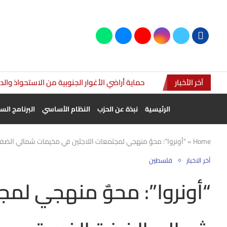
آخر الأخبار
حماية أراضي الأغوار الجنوبية من الاستحواذ وال
الرئيسية
نبذة عن الحزب
النظام الأساسي
البرنامج ال
Home
»
“أونروا”: محوٌ منهجي لمجتمعات اللاجئين في مخيمات شمالي الضفة
آخر الاخبار
فلسطين
“أونروا”: محوٌ منهجي لمج