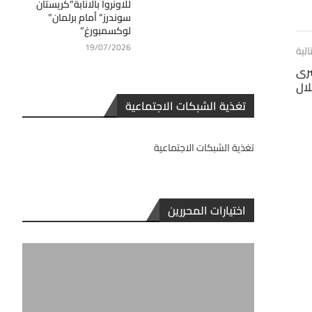
للاونروا بالانابة”كريستان
سوندرز” أمام برلمان”
لوكسمبورغ”
19/07/2026
الية
سرى
لال
تغذية الشبكات الاجتماعية
تغذية الشبكات الاجتماعية
اختيارات المحررين