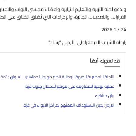
وندعو لجنة التربية والتعليم النيابية واعضاء مجلسي النواب وال
القرارات. والتعديلات الجائرة، والإجراءات التي تُضيّق الخناق على ال
24 / 1 2026
رابطة الشباب الديمقراطي الأردني “رشاد”
قد تعجبك أيضاً
اللجنة التحضيرية للجبهة الوطنية تنظم مهرجانا جماهيريا بعنوان : “مقاوم
عملية نوعية للمقاومة على موقع للاحتلال جنوب غزة
بيان مشترك
الاردن يدين الاستهداف الممنهج لمراكز الايواء في غزة