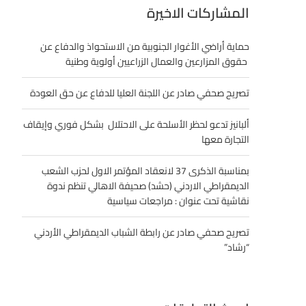
المشاركات الاخيرة
حماية أراضي الأغوار الجنوبية من الاستحواذ والدفاع عن
حقوق المزارعين والعمال الزراعيين أولوية وطنية
تصريح صحفي صادر عن اللجنة العليا للدفاع عن حق العودة
ألبانيز تدعو لحظر الأسلحة على الاحتلال بشكل فوري وإيقاف
التجارة معها
بمناسبة الذكرى 37 لانعقاد المؤتمر الاول لحزب الشعب
الديمقراطي الاردني (حشد) صحيفة الاهالي تنظم ندوة
نقاشية تحت عنوان : مراجعات سياسية
تصريح صحفي صادر عن رابطة الشباب الديمقراطي الأردني
“رشاد”