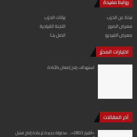
روابط مفيدة
نبذة عن الحزب
بيانات الحزب
معرض الصور
اللجنة القيادية
معرض الفيديو
اتصل بنـا
اختيارات المحرّر
استهداف رفح إمعان بالأبادة
آخر المقالات
«القرار 2803»… محاولة جديدة لإعادة إنتاج فشل