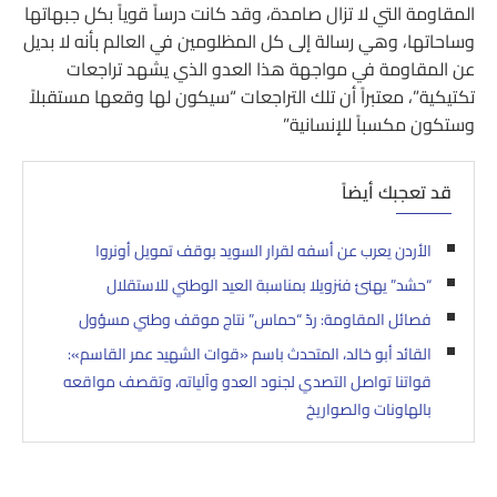
المقاومة التي لا تزال صامدة، وقد كانت درساً قوياً بكل جبهاتها
وساحاتها، وهي رسالة إلى كل المظلومين في العالم بأنه لا بديل
عن المقاومة في مواجهة هذا العدو الذي يشهد تراجعات
تكتيكية”، معتبراً أن تلك التراجعات “سيكون لها وقعها مستقبلاً
وستكون مكسباً للإنسانية”
قد تعجبك أيضاً
الأردن يعرب عن أسفه لقرار السويد بوقف تمويل أونروا
“حشد” يهنئ فنزويلا بمناسبة العيد الوطني للاستقلال
فصائل المقاومة: ردّ “حماس” نتاج موقف وطني مسؤول
القائد أبو خالد، المتحدث باسم «قوات الشهيد عمر القاسم»:
قواتنا تواصل التصدي لجنود العدو وآلياته، وتقصف مواقعه
بالهاونات والصواريخ