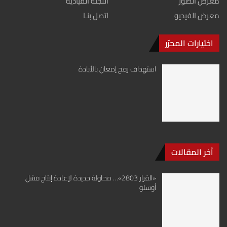
معرض الصور
اللجنة القيادية
معرض الفيديو
اتصل بنـا
اختيارات المحرّر
استهداف رفح إمعان بالأبادة
آخر المقالات
«القرار 2803»… محاولة جديدة لإعادة إنتاج فشل
أوسلو