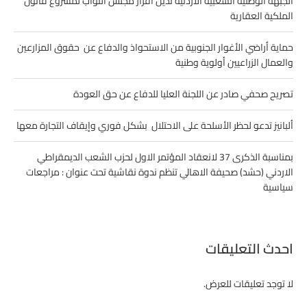
الجبهة الوطنية الشعبية الأردنية تدين اقرار مجلس النواب لمشروع قانون
الملكية العقارية
حماية أراضي الأغوار الجنوبية من الاستحواذ والدفاع عن حقوق المزارعين
والعمال الزراعيين أولوية وطنية
تصريح صحفي صادر عن اللجنة العليا للدفاع عن حق العودة
ألبانيز تدعو لحظر الأسلحة على الاحتلال بشكل فوري وإيقاف التجارة معها
بمناسبة الذكرى 37 لانعقاد المؤتمر الاول لحزب الشعب الديمقراطي
الاردني (حشد) صحيفة الاهالي تنظم ندوة نقاشية تحت عنوان : مراجعات
سياسية
احدث التعليقات
لا توجد تعليقات للعرض.