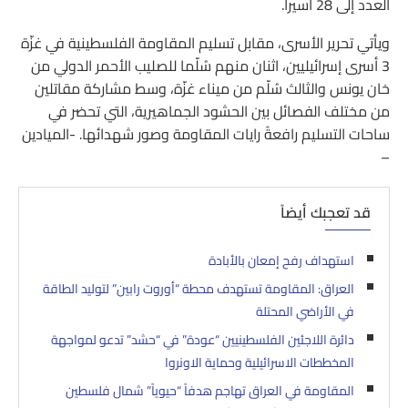
العدد إلى 28 أسيراً.
ويأتي تحرير الأسرى، مقابل تسليم المقاومة الفلسطينية في غزّة
3 أسرى إسرائيليين، اثنان منهم سُلّما للصليب الأحمر الدولي من
خان يونس والثالث سُلّم من ميناء غزّة، وسط مشاركة مقاتلين
من مختلف الفصائل بين الحشود الجماهيرية، التي تحضر في
ساحات التسليم رافعةً رايات المقاومة وصور شهدائها. -الميادين
–
قد تعجبك أيضاً
استهداف رفح إمعان بالأبادة
العراق: المقاومة تستهدف محطة “أوروت رابين” لتوليد الطاقة
في الأراضي المحتلة
دائرة اللاجئين الفلسطينيين “عودة” في “حشد” تدعو لمواجهة
المخططات الاسرائيلية وحماية الاونروا
المقاومة في العراق تهاجم هدفاً “حيوياً” شمال فلسطين