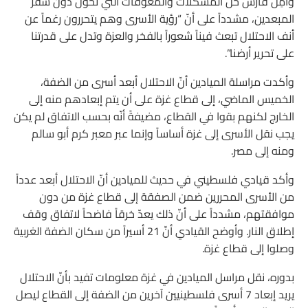
وأمِل فارس حلّ المشكلات والمعوقات التي تحول دون سفر
المبعدين، مشدداً على أنّ “رؤية الأسرى وهم يتحررون رغماً عن
أنف الاحتلال تبعث فيناً شعوراً بالفخر والعزة وتدل على قدرتنا
على تحرير أرضنا”.
وأكدت مراسلة الميادين أنّ الاحتلال أبعد أسرى من الضفة،
الخميس الماضي، إلى قطاع غزة على أن يتم إبعادهم منه إلى
الخارج لكنهم بقوا في القطاع، مضيفةً أنّه بحسب الاتفاق لم يكن
يجب نقل الأسرى إلى غزة أساساً وإنما عبر معبر كرم أبو سالم
ومنه إلى مصر.
وأكد قيادي فلسطيني في حديث للميادين أنّ الاحتلال أبعد عدداً
من الأسرى المحررين ضمن الصفقة إلى قطاع غزة من دون
موافقتهم، مشدداً على أنّ ذلك يعدّ خرقاً فاضحاً لاتفاق وقف
إطلاق النار. وأوضح القيادي أنّ 21 أسيراً من سكان الضفة الغربية
وصلوا إلى قطاع غزة.
بدوره، نقل مراسل الميادين في غزة معلومات تفيد بأنّ الاحتلال
يريد إبعاد 7 أسرى فلسطينيين آخرين من الضفة إلى القطاع ليصل