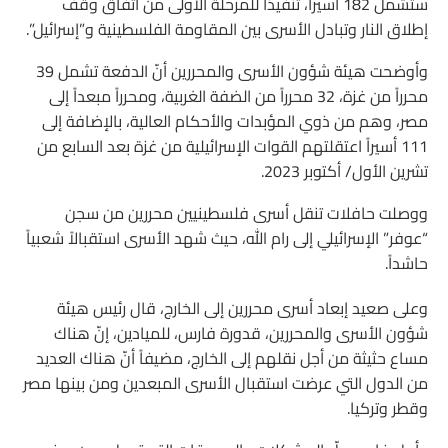
ستشمل 182 أسيراً، تنفيذاً للمرحلة الأولى من اتفاق وقف
إطلاق النار وتبادل الأسرى بين المقاومة الفلسطينية و”إسرائيل”.
وأوضحت هيئة شؤون الأسرى والمحررين أنّ الدفعة تشمل 39
محرراً من غزة، 32 محرراً من الضفة الغربية، ومحرراً مبعداً إلى
مصر، وهم من ذوي المؤبدات والأحكام العالية، بالإضافة إلى
111 أسيراً اعتقلتهم القوات الإسرائيلية من غزة بعد السابع من
تشرين الأول/ أكتوبر 2023.
ووصلت حافلات تنقل أسرى فلسطينيين محررين من سجن
“عوفر” الإسرائيلي إلى رام الله، حيث شهد الأسرى استقبالاً شعبياً
حاشداً.
وعلى صعيد إبعاد أسرى محررين إلى الخارج، قال رئيس هيئة
شؤون الأسرى والمحررين، قدورة فارس، للميادين، إنّ هناك
مساع حثيثة من أجل نقلهم إلى الخارج، مضيفاً أنّ هناك العديد
من الدول التي عرضت استقبال الأسرى المبعدين ومن بينها مصر
وقطر وتركيا.