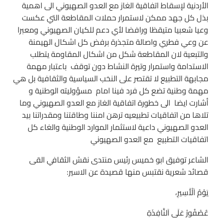
الأردنية لإسقاط اتفاقية الغاز مع العدو الصهيوني الى اهمية
بذل كل جهد ممكن لاستمرار حملات المقاطعة التي عكست
وعيا شعبيا متيقظا ورافضا لأي دعم للكيان الصهيوني ومعبرا
عن وعي فطري واصالة متجذرة برفض كل اشكال الهيمنة
والتبعية لان المقاطعة شكل من اشكال المقاومة يتطلب
الاستدامة واستمرار وتيرة النشاط دون توقف باعتبار مهمة
مجابهة التطبيع لا تقتصر على النخب السياسية والثقافية بل هي
مهمة وطنية تضع كل فرد فينا امام مسؤوليته الوطنية و
أشارت ايضا الى خطورة اتفاقية الغاز مع العدو الصهيوني وما
تلاها من اتفاقيات تطبيعيه ترهن امننا وطاقتنا ومقدراتنا بيد
العدو الصهيوني داعية لاستثمار الموارد الوطنية والغاء كل
اتفاقيات التطبيع مع العدو الصهيوني
الشاعر توفيق ابو خميس رئيس منتدى نقش الثقافي القى
قصائد شعرية نقتبس منها قصيدة عن الاسير:
يَوْمُ اَلْأَسِيرِ،
عُصْفُورْ عَلَى اَلنَّافِذَةِ