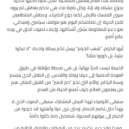
رمضاننا هذا العام يغمس بالتضحية؛ فكل تمرة نأكلها تذكرنا
بجوعٍ عشناه ولا زلنا، وكل شربة ماء هي تذكير بعطشٍ لم يروِه
سوى التمسك بالأرض. لكنه جوع الكبرياء، وعطش المتطلعين
لفجر الحرية. إن تضامنكم اليوم هو موقف سياسي وميداني،
هو دعم للمقاومة بشتى أشكالها، وإعلاء لصوت الحق في وجه
عالمٍ أصم.
أيها الكرام، “شعب الخيام” يرسل لكم رسالة واحدة: “لا تبكوا
علينا، بل كونوا مثلنا”.
الخيمة ليست قدراً نهائياً، بل هي محطة مؤقتة في طريق
العودة الحتمية إلى حيفا ويافا والقدس. إن الطفل الذي يبتسم
وسط الركام، والأم التي تخبز “خبز الصبر” من القليل المتاح، هم
من يعلمون العالم كيف تُصنع الحياة من العدم.
سنبقى الأوفياء لهذا النبض المشترك. سنبقى الصوت الذي لا
يهدأ حتى يُكسر الحصار، وحتى نرى غزة وأهلها قد خرجوا من
الخيام إلى بيوتهم المحررة، شامخين كما كانوا دائماً.
وهذا وقد جرى تكريم عدد من الرفيقات والرفاق الطلبة من