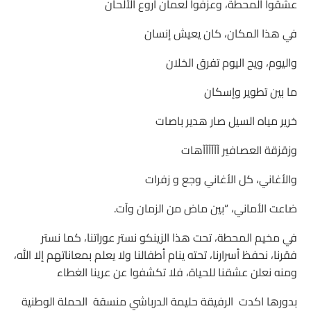
عشقوا المحطة، وعزفوا لعمان أروع الألحان
في هذا المكان، كان يعيش إنسان
واليوم، ويح اليوم تفرق الخلان
ما بين تطوير وإسكان
خرير مياه السيل صار هدير باصات
وزقزقة العصافير آآآآآآهات
والأغاني، كل الأغاني وجع و زفرات
ضاعت الأماني، “بين ماض من الزمان وآت.
في مخيم المحطة، تحت هذا الزينكو نستر عوراتنا، كما نستر
فقرنا، نحفظ أسرارنا، تحته ينام أطفالنا ولا يعلم بمعاناتهم إلا الله،
ومنه نعلن عشقنا للحياة، فلا تكشفوا عن عرينا الغطاء
بدورها اكدت الرفيقة حليمة الدرباشي منسقة الحملة الوطنية