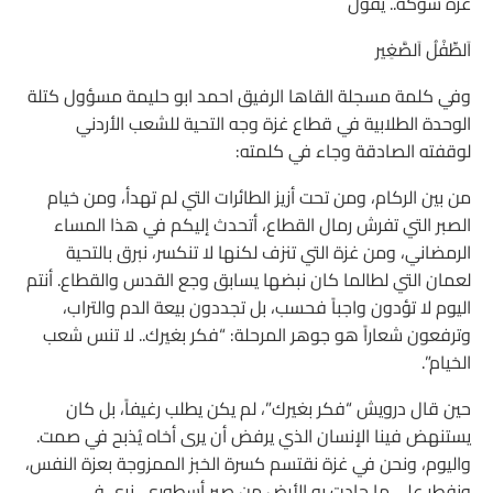
غَزَّة شَوْكَة.. يَقُول
اَلطِّفْلُ اَلصَّغِير
وفي كلمة مسجلة القاها الرفيق احمد ابو حليمة مسؤول كتلة
الوحدة الطلابية في قطاع غزة وجه التحية للشعب الأردني
لوقفته الصادقة وجاء في كلمته:
من بين الركام، ومن تحت أزيز الطائرات التي لم تهدأ، ومن خيام
الصبر التي تفرش رمال القطاع، أتحدث إليكم في هذا المساء
الرمضاني، ومن غزة التي تنزف لكنها لا تنكسر، نبرق بالتحية
لعمان التي لطالما كان نبضها يسابق وجع القدس والقطاع. أنتم
اليوم لا تؤدون واجباً فحسب، بل تجددون بيعة الدم والتراب،
وترفعون شعاراً هو جوهر المرحلة: “فكر بغيرك.. لا تنس شعب
الخيام”.
حين قال درويش “فكر بغيرك”، لم يكن يطلب رغيفاً، بل كان
يستنهض فينا الإنسان الذي يرفض أن يرى أخاه يُذبح في صمت.
واليوم، ونحن في غزة نقتسم كسرة الخبز الممزوجة بعزة النفس،
ونفطر على ما جادت به الأرض من صبر أسطوري، نرى في