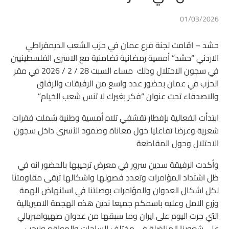
01/03/2026
حشد – اقامت لجنة فرع عمان في حزب الشعب الديمقراطي
الاردني “حشد” أمسية رمضانية تضامنية مع الاسرى الفلسطينيين
في سجون الاحتلال وذلك مساء السبت 28 / 2 / 2026 في مقر
الحزب في عمان بحضور عدد واسع من الرفيقات والرفاق
والاصدقاء تحت عنوان “فكر بغيرك لا تنس شعب الخيام”
ابتدأت الفعالية بإفطار تقشفي تلاه أمسية وطنية شملت فقرات
شعرية وعرضا تفاعليا حول معاناة وصمود الأسرى داخل سجون
الاحتلال وحول المقاطعة
وأكدت الرفيقة سدين سرور في معرض ترحيبها بالحضور انه في
ظل اشتداد المؤامرات وتعدد فصولها واشكالها تبقى مقاومتنا
لكل اشكال العدوان والمؤامرات بوصلتنا في استنهاض الهمة
وزرع الامل وعليه باسمكم جميعا ندين هذه الهجمة الامبريالية
التي جرت اليوم على ايران وما سبقها من عدوان صهيوامبريالي
على شعوبنا المناضلة في مختلف الساحات والمواقع ونرحب