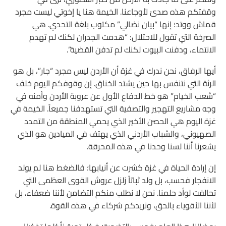
وقفتكم هذه صدىً لأوجاعنا. الخيمة هنا يا إخوتي ليست مجرد
قماش ووتد؛ إنها “بيان نضالي” مكتوب بلغة التحدي. هي
الصرخة التي تقول للاحتلال: “هدمت الجدران لكنك لم تهدم
الانتماء، ودفنت البيوت لكنك لم تدفن القضية”.
أيها الرفاق، نحن ندرك في غزة أن الأردن ليس مجرد “جار”، بل هو
الرئة التي نتنفس بها حين يشتد الخناق. إن وقوفكم اليوم خلف
“شعب الخيام” هو خط الدفاع الأول عن عروبة الأردن وأمنه في
وجه مشاريع التهجير والتصفية التي تستهدفنا جميعاً. الخيمة في
غزة اليوم هي الحصن الأخير الذي يحمي المنطقة من التمدد
الصهيوني، والشباب الأردني الذي يهتف في الميادين هو الذي
يشعرنا أننا لسنا وحدنا في هذه المحرقة.
إن إرادة الحياة في غزة كشرت عن أنيابها؛ فالضغط هنا لم يولد
الانفجار فحسب، بل ولد ثباتاً زلزل عروش القوى العظمى التي
تحالفت لوأد حلمنا. نحن لا نطلب منكم التضامن لأننا ضعفاء، بل
لأننا الأقوياء بالحق، ونريدكم شركاء في هذه القوة.