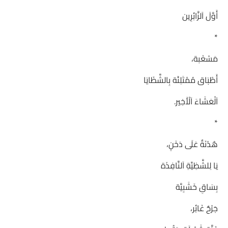
أَوَّلَ اَلزَّائِرِين
*
مَسْغَبة،
أَطْبَاق مُمْتَلِئَة بِالشَّظَايَا
اَلْعَشَاءَ اَلْأَخِير.
*
هُدْنَةٌ عَلَى دَخَنٍ،
يَا لِلشَّظِيَّةِ اَلنَّافِذَة
بِسَاقِ خَشَبِيَّة
جَرْحٌ غَائِر،