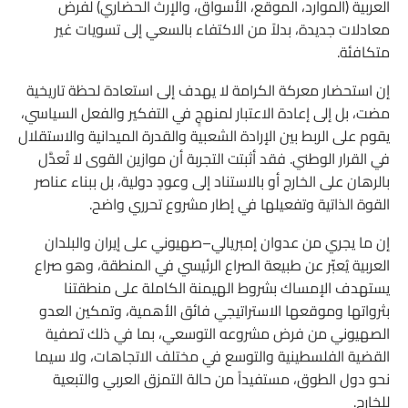
العربية (الموارد، الموقع، الأسواق، والإرث الحضاري) لفرض
معادلات جديدة، بدلاً من الاكتفاء بالسعي إلى تسويات غير
متكافئة.
إن استحضار معركة الكرامة لا يهدف إلى استعادة لحظة تاريخية
مضت، بل إلى إعادة الاعتبار لمنهجٍ في التفكير والفعل السياسي،
يقوم على الربط بين الإرادة الشعبية والقدرة الميدانية والاستقلال
في القرار الوطني. فقد أثبتت التجربة أن موازين القوى لا تُعدَّل
بالرهان على الخارج أو بالاستناد إلى وعودٍ دولية، بل ببناء عناصر
القوة الذاتية وتفعيلها في إطار مشروع تحرري واضح.
إن ما يجري من عدوان إمبريالي–صهيوني على إيران والبلدان
العربية يُعبّر عن طبيعة الصراع الرئيسي في المنطقة، وهو صراع
يستهدف الإمساك بشروط الهيمنة الكاملة على منطقتنا
بثرواتها وموقعها الاستراتيجي فائق الأهمية، وتمكين العدو
الصهيوني من فرض مشروعه التوسعي، بما في ذلك تصفية
القضية الفلسطينية والتوسع في مختلف الاتجاهات، ولا سيما
نحو دول الطوق، مستفيداً من حالة التمزق العربي والتبعية
للخارج.