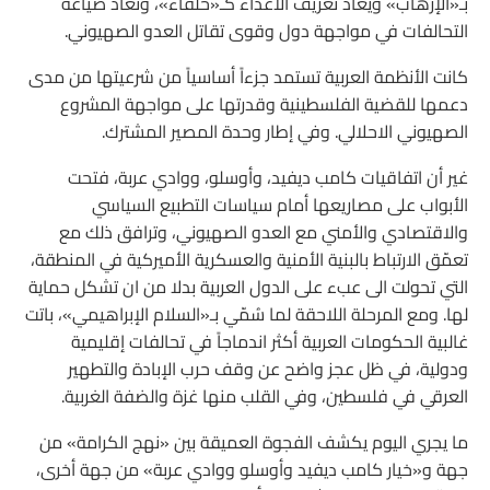
بـ«الإرهاب» ويُعاد تعريف الأعداء كـ«حلفاء»، وتُعاد صياغة
التحالفات في مواجهة دول وقوى تقاتل العدو الصهيوني.
كانت الأنظمة العربية تستمد جزءاً أساسياً من شرعيتها من مدى
دعمها للقضية الفلسطينية وقدرتها على مواجهة المشروع
الصهيوني الاحلالي. وفي إطار وحدة المصير المشترك.
غير أن اتفاقيات كامب ديفيد، وأوسلو، ووادي عربة، فتحت
الأبواب على مصاريعها أمام سياسات التطبيع السياسي
والاقتصادي والأمني مع العدو الصهيوني، وترافق ذلك مع
تعمّق الارتباط بالبنية الأمنية والعسكرية الأميركية في المنطقة،
التي تحولت الى عبء على الدول العربية بدلا من ان تشكل حماية
لها. ومع المرحلة اللاحقة لما سُمّي بـ«السلام الإبراهيمي»، باتت
غالبية الحكومات العربية أكثر اندماجاً في تحالفات إقليمية
ودولية، في ظل عجز واضح عن وقف حرب الإبادة والتطهير
العرقي في فلسطين، وفي القلب منها غزة والضفة الغربية.
ما يجري اليوم يكشف الفجوة العميقة بين «نهج الكرامة» من
جهة و«خيار كامب ديفيد وأوسلو ووادي عربة» من جهة أخرى،