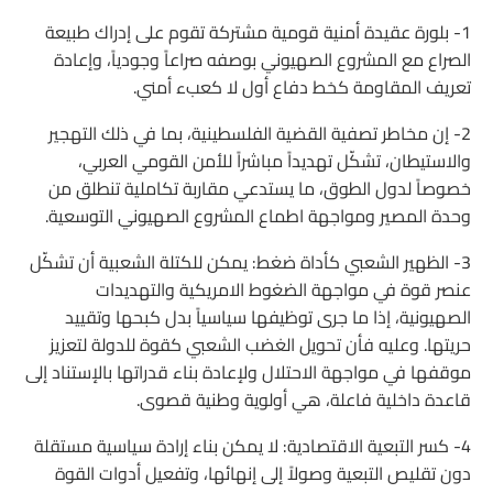
1- بلورة عقيدة أمنية قومية مشتركة تقوم على إدراك طبيعة
الصراع مع المشروع الصهيوني بوصفه صراعاً وجودياً، وإعادة
تعريف المقاومة كخط دفاع أول لا كعبء أمني.
2- إن مخاطر تصفية القضية الفلسطينية، بما في ذلك التهجير
والاستيطان، تشكّل تهديداً مباشراً للأمن القومي العربي،
خصوصاً لدول الطوق، ما يستدعي مقاربة تكاملية تنطلق من
وحدة المصير ومواجهة اطماع المشروع الصهيوني التوسعية.
3- الظهير الشعبي كأداة ضغط: يمكن للكتلة الشعبية أن تشكّل
عنصر قوة في مواجهة الضغوط الامريكية والتهديدات
الصهيونية، إذا ما جرى توظيفها سياسياً بدل كبحها وتقييد
حريتها. وعليه فأن تحويل الغضب الشعبي كقوة للدولة لتعزيز
موقفها في مواجهة الاحتلال ولإعادة بناء قدراتها بالإستناد إلى
قاعدة داخلية فاعلة، هي أولوية وطنية قصوى.
4- كسر التبعية الاقتصادية: لا يمكن بناء إرادة سياسية مستقلة
دون تقليص التبعية وصولاً إلى إنهائها، وتفعيل أدوات القوة