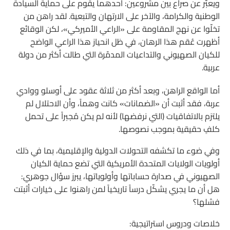
ويعبّر عن صراع بين مشروعين: أحدهما يقوم على حماية السيادة
الوطنية والكرامة، والآخر على الارتهان والتبعية. لقد راهن من
تخلّوا عن نهج المقاومة على «الراعي الأميركي»، لكن الوقائع
أظهرت عُقم هذا الرهان، في ظل انحياز هذا الراعي الواضح
للكيان الصهيوني والتداعيات المدمّرة التي طالت أكثر من دولة
عربية.
أما الواقع الراهن، وبعد أكثر من ثلاثة عقود على أوسلو ووادي
عربة، فقد أثبت أن «الضمانات» كانت وهماً، وأن الاحتلال لم
يلتزم بالاتفاقيات (التي نرفضها) لأنه لم يكن مُجبراً على تحمل
كلفٍ حقيقية بموجب نصوصها.
وفي ضوء ما تكشفه التحولات الدولية والإقليمية، بما في ذلك
أولويات الولايات المتحدة الأمريكية التي تضع حماية الكيان
الصهيوني في صدارة حساباتها وأولوياتها، يبرز سؤال جوهري:
هل أن ما يجري يشكّل درساً تاريخياً لمن راهنوا على خيارات أثبتت
فشلها؟
خلاصات ودروس استراتيجية: