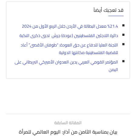
قد تعجبك أيضاً
%21.4 معدل البطالة في الأردن خلال الربع الأول من 2024
دائرة اللاجئين الفلسطينيين (عودة) جرش تحيي ذكرى النكبة
اللجنة العليا للدفاع عن حق العودة: “طوفان الأقصى” أعاد
للقضية الفلسطينية مكانتها الدولية
المؤتمر القومي العربي يدين العدوان الأميركي البريطاني على
اليمن
المقالة السابقة
بيان بمناسبة الثامن من آذار: اليوم العالمي للمرأة