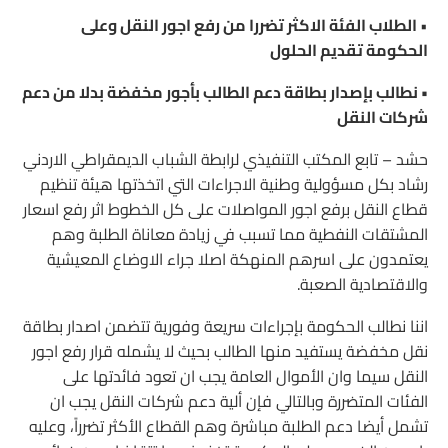
•
الطلاب الفئة الاكثر تضررا من رفع اجور النقل وعلى
الحكومة تقديم الحلول
• نطالب بإصدار بطاقة دعم الطالب بأجور مخفضة بدلا من دعم
شركات النقل
حشد – تابع المكتب التنفيذي لرابطة الشباب الديمقراطي الاردني
رشاد بكل مسؤولية وطنية الاجراءات التي اتخذتها هيئة تنظيم
قطاع النقل برفع اجور المواصلات على كل الخطوط اثر رفع اسعار
المشتقات النفطية مما تسبب في زيادة معاناة الطلبة وهم
يعتمدون على اسرهم المنهكة اصلا جراء الاوضاع المعيشية
والاقتصادية الصعبة.
اننا نطالب الحكومة بإجراءات سريعة وفورية تتضمن اصدار بطاقة
نقل مخفضة يستفيد منها الطالب بحيث لا يشمله قرار رفع اجور
النقل سيما وان الأموال العامة يجب ان تعود فائدتها على
الفئات المتضررة وبالتالي فإن ألية دعم شركات النقل يجب ان
تشمل أيضا دعم الطلبة مباشرة وهم القطاع الأكثر تضرراً، وعليه