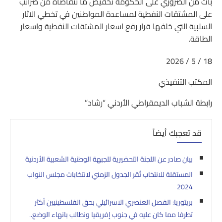
بات من الضروري على الحكومة تخفيض ما تتقاضاه من ضرائب
على المشتقات النفطية لمساعدة المواطنين في تخطي الاثار
السلبية التي خلفها قرار رفع اسعار المشتقات النفطية واسعار
الطاقة.
18 / 5 / 2026
المكتب التنفيذي
رابطة الشباب الديمقراطي الأردني “رشاد”
قد تعجبك أيضاً
بيان صادر عن اللجنة التحضيرية للجبهة الوطنية الشعبية الأردنية
المستقلة للانتخاب تُقر الجدول الزمني لانتخابات مجلس النواب
2024
بريتوريا: الفصل العنصري الاسرائيلي بحق الفلسطينيين أكثر
تطرفا مما كان عليه في جنوب إفريقيا ونطالب بانهاء الوضع..