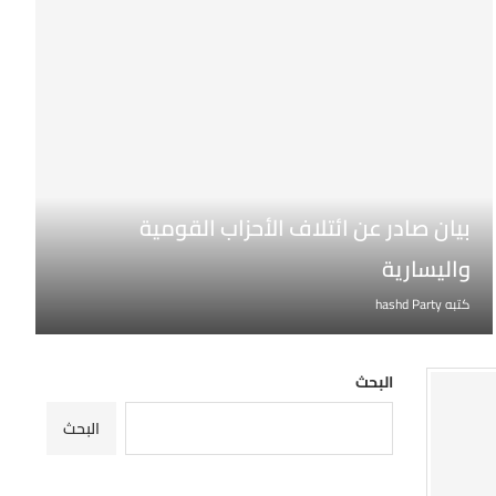
بيان صادر عن ائتلاف الأحزاب القومية
واليسارية
كتبه
hashd Party
البحث
البحث