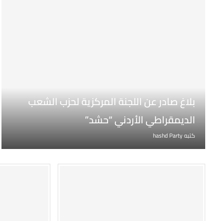
بلاغ صادر عن اللجنة المركزية لحزب الشعب
الديمقراطي الأردني “حشد”
كتبه
hashd Party