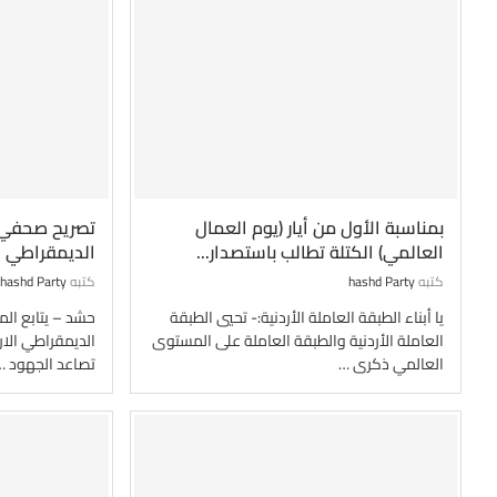
بمناسبة الأول من أيار (يوم العمال
تصريح صحفي ص
العالمي) الكتلة تطالب باستصدار...
الديمقراطي ال
كتبه
hashd Party
كتبه
hashd Party
يا أبناء الطبقة العاملة الأردنية:- تحيي الطبقة
حشد – يتابع الم
العاملة الأردنية والطبقة العاملة على المستوى
الديمقراطي الار
العالمي ذكرى …
تصاعد الجهود …