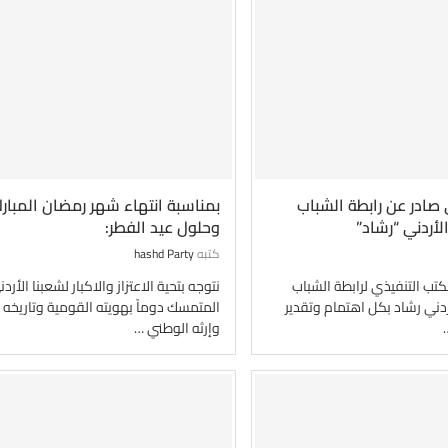
ادر عن رابطة الشباب
بمناسبة انتهاء شهر رمضان المبار
أردني “رشاد”
وحلول عيد الفطر:
كتبه
hashd Party
كتب التنفيذي لرابطة الشباب
نتوجه بتحية الاعتزاز والاكبار لشعبنا الأرد
دني رشاد بكل اهتمام وتقدير
المتمسك دوماً بهويته القومية وتاريخه 
وإرثه الوطني …