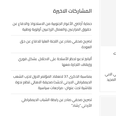
المشاركات الاخيرة
حماية أراضي الأغوار الجنوبية من الاستحواذ والدفاع عن
حقوق المزارعين والعمال الزراعيين أولوية وطنية
تصريح صحفي صادر عن اللجنة العليا للدفاع عن حق
العودة
ك
ألبانيز تدعو لحظر الأسلحة على الاحتلال بشكل فوري
وإيقاف التجارة معها
ني الابي
بمناسبة الذكرى 37 لانعقاد المؤتمر الاول لحزب الشعب
المجيد
الديمقراطي الاردني (حشد) صحيفة الاهالي تنظم ندوة
نقاشية تحت عنوان : مراجعات سياسية
تصريح صحفي صادر عن رابطة الشباب الديمقراطي
الأردني “رشاد”