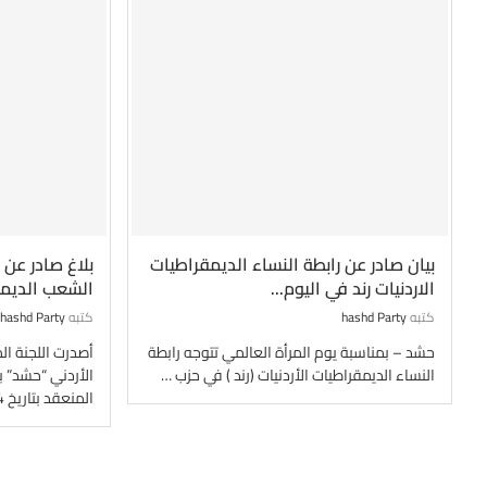
بيان صادر عن رابطة النساء الديمقراطيات
بلاغ صادر عن 
الاردنيات رند في اليوم...
الشعب الديمق
كتبه
hashd Party
كتبه
hashd Party
حشد – بمناسبة يوم المرأة العالمي تتوجه رابطة
أصدرت اللجنة ا
النساء الديمقراطيات الأردنيات (رند ) في حزب …
الأردني “حشد” بل
المنعقد بتاريخ 24 …