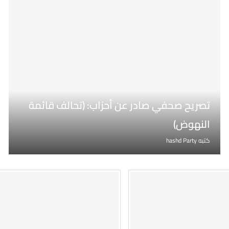
تصريح صحفي صادر عن أحزاب: (تحالف قائمة
النهوض)
كتبه
hashd Party