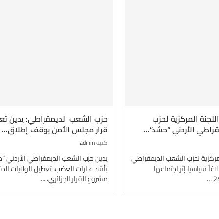
اللجنة المركزية لحزب
حزب الشعب الديمقراطي: يدين تع
راطي الأردني “حشد”...
قرار مجلس الأمن بوقف إطلاق...
كتبه
admin
لمركزية لحزب الشعب الديمقراطي
يدين حزب الشعب الديمقراطي الأردني “
اغاً سياسيا إثر اجتماعها
بأشد عبارات الغضب، تعطيل الولايات الم
مشروع القرار الجزائري، …