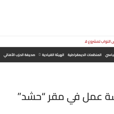
س النواب لمشروع قانون الملكية العقارية
سياسي
المنظمات الديمقراطية
الهيئة القيادية
صحيفة الحزب الأهالي
رشة عمل في مقر “حشد”