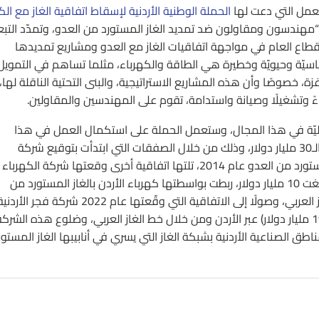
عمل التي دعت لها
الحملة الوطنية الأردنية لإسقاط اتفاقية الغاز مع الك
هندسون ومقاولون ضد تمديد الغاز المستورد من العدو، وتمدّد التبعي
القطاع العام في مواجهة اتفاقيات الغاز مع العدو ومشاريع تمديدها
أساسيّة وحيويّة وخطيرة هي الطاقة والكهرباء، مثلما تساهم في التمويل
 خصوصًا وأن هذه المشاريع الاستراتيجية، والبنى التحتية الناقلة لها،
اءً وتشغيلًا وصيانة واستدامة، تقوم على المهندسين والمقاولين.
ليّة في هذا المجال، وستعمل الحملة على استكمال العمل في هذا
الملف الهامّ والخطير، والذي يوفّر دعمًا ماليًّا مباشرًا للعدو يفوق الـ30 مليار دولار، وذلك من خلال الصفقات التي ابتدأت بتوقيع شركة
البوتاس العربيّة اتفاقية قيمتها 700 مليون دولار لربطها بالغاز المستورد من العدو عام 2014، تلتها اتفاقية أخرى وقعتها شركة الكهرباء
الوطنية المملوكة بالكامل للحكومة الأردنية عام 2016، وبقيمة بلغت 10 مليار دولار، ربطت بواسطتها كهرباء الأردن بالغاز المستورد من
العدو، وتم بذلك ضخ ذلك الغاز (الفلسطينيّ المسروق) في خط الغاز العربي، وصولًا إلى الاتفاقية التي وقّعتها عام 2022 شركة فجر الأر
المصرية لتنفيذ اتفاقيات توريد الغاز من العدو إلى مصر (وقيمتها 19 مليار دولار) عبر الأردن ومن خلال خط الغاز العربي، وضلوع هذه الشرك
طق الصناعية الأردنية بشبكة الغاز التي يسري في أنابيبها الغاز المستور