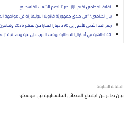
نقابة المحامين تقيم بازارًا خيريًا لدعم الشعب الفلسطيني
بيان تضامني* ”في خندق جمهوريّة فنزويلا البوليفاريّة في مواجهة ال
رفع الحد الأدنى للأجور إلى 290 دينارا اعتبارا من مطلع 2025 ولعامين
40 تظاهرة في أستراليا للمطالبة بوقف الحرب على غزة ومعاقبة “إسرائيل”
المقالة السابقة
بيان صادر عن اجتماع الفصائل الفلسطينية في موسكو