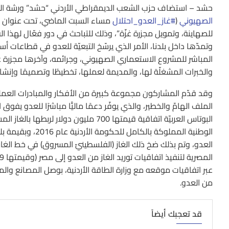
حشد – استضاف حزب الشعب الديمقراطي الأردني “حشد” ورشة ال
الصهيوني
(
#غاز_العدو_احتلال
مساء السبت الماضي، تحت عنوان “م
للصهاينة، وتمويل مجزرة غزّة”، وذلك للتباحث في دور فعّال لهذا 
وتمدّها داخل بلدنا، الأمر الذي يرسّخ التبعيّة للعدو في قطاعات 
المباشر للمشروع الاستعماري الصهيوني، وجرائمه، وآخرها مجزرة غزة،
والخبرات المشغلّة لها، والمديمة لعملها، تخطيطًا وتصميمًا وإنش
وقد قدّم المشاركون مجموعة كبيرة من الأفكار والمبادرات العم
عبر اتفاقيات موقعه مع وزارة الطاقة الأردنية، بوصل المصانع والمنا
من العدو.
قد تعجبك أيضاً