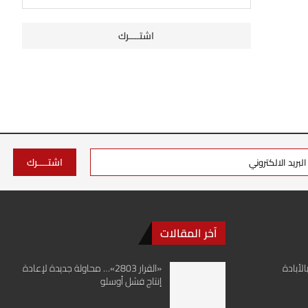
آخر المقالات
لأبادة
«القرار 2803»… محاولة جديدة لإعادة
إنتاج فشل أوسلو